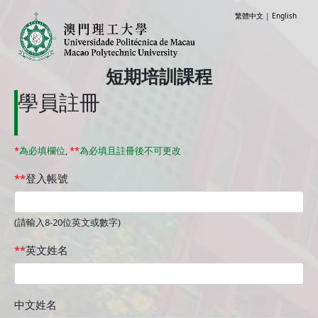
繁體中文
|
English
短期培訓課程
學員註冊
*
為必填欄位,
**
為必填且註冊後不可更改
登入帳號
(請輸入8-20位英文或數字)
英文姓名
中文姓名