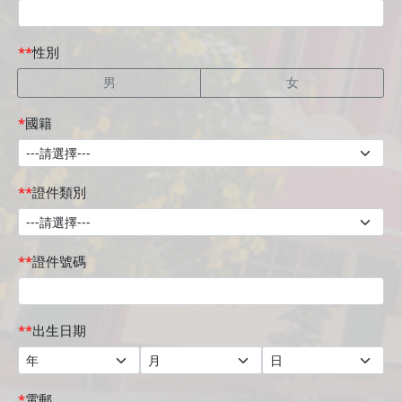
性別
男
女
國籍
證件類別
證件號碼
出生日期
電郵